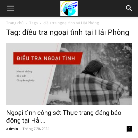
Thám
Trang chủ
Tags
điều tra ngoại tình tại Hải Phòng
Tag: điều tra ngoại tình tại Hải Phòng
tử
Hải
Phòng,
Tham
Ngoại tình công sở: Thực trạng đáng báo
động tại Hải...
admin
-
Tháng 7 20, 2024
0
tu