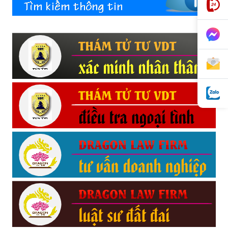
hai
phong,
văn
phòng
thám
tử