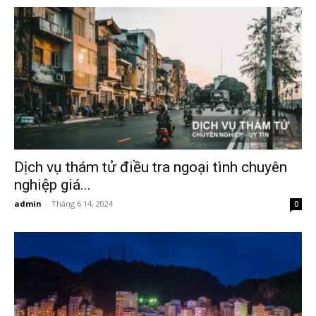
Hai
Phong,
thám
Dịch vụ thám tử điều tra ngoại tình chuyên
nghiệp giá...
admin
-
Tháng 6 14, 2024
0
tử
Giss