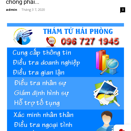
chồng phải...
admin
-
Tháng 3 7, 2020
0
phong,
van
phong
tham
tu