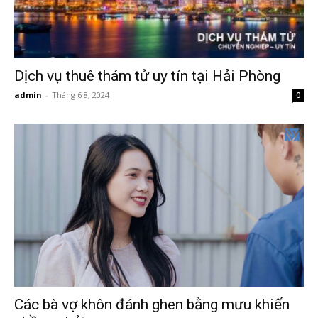
Hải
phòng,
Dịch vụ thuê thám tử uy tín tại Hải Phòng
admin
-
Tháng 6 8, 2024
0
tham
tu
giss
hai
Các bà vợ khôn đánh ghen bằng mưu khiến