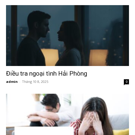
Hai
Phong,
thám
Điều tra ngoại tình Hải Phòng
admin
-
Tháng 10 8, 2025
0
tử
Giss