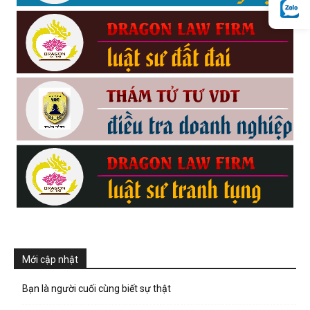
hai
phong,
văn
phòng
thám
Mới cập nhật
tử
Bạn là người cuối cùng biết sự thật