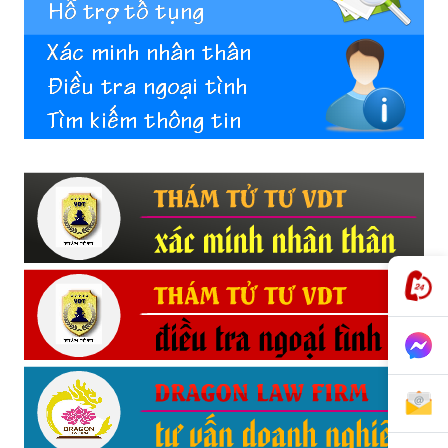
phong,
van
phong
tham
tu