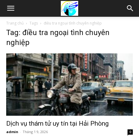
Thám
Trang chủ
Tags
điều tra ngoại tình chuyên nghiệp
Tag: điều tra ngoại tình chuyên
tử
nghiệp
Hải
Phòng,
Tham
Dịch vụ thám tử uy tín tại Hải Phòng
admin
-
Tháng 1 9, 2026
0
tu