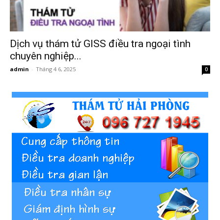
Hải
Dịch vụ thám tử GISS điều tra ngoại tình
phòng,
chuyên nghiệp...
admin
-
Tháng 4 6, 2025
0
tham
tu
giss
hai