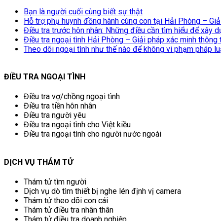
Bạn là người cuối cùng biết sự thật
Hỗ trợ phụ huynh đồng hành cùng con tại Hải Phòng – Giải
Điều tra trước hôn nhân: Những điều cần tìm hiểu để xây 
Điều tra ngoại tình Hải Phòng – Giải pháp xác minh thông 
Theo dõi ngoại tình như thế nào để không vi phạm pháp lu
ĐIỀU TRA NGOẠI TÌNH
Điều tra vợ/chồng ngoại tình
Điều tra tiền hôn nhân
Điều tra người yêu
Điều tra ngoại tình cho Việt kiều
Điều tra ngoại tình cho người nước ngoài
DỊCH VỤ THÁM TỬ
Thám tử tìm người
Dịch vụ dò tìm thiết bị nghe lén định vị camera
Thám tử theo dõi con cái
Thám tử điều tra nhân thân
Thám tử điều tra doanh nghiệp