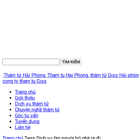
Thám tử Hải Phòng, Tham tu Hai Phong, thám tử Giss Hải phòng,
cong ty tham tu Giss
Trang chủ
Giới thiệu
Dịch vụ thám tử
Chuyện nghề thám tử
Góc tư vấn
Tuyển dụng
Liên hệ
Trang chủ
Tags
Dịch vụ tìm người bỏ nhà ra đi