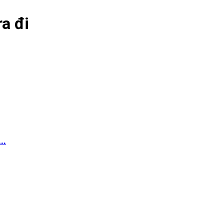
ra đi
..