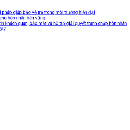
 pháp giúp bảo vệ trẻ trong môi trường hiện đại
dựng hôn nhân bền vững
tin khách quan, bảo mật và hỗ trợ giải quyết tranh chấp hôn nhân
ật?