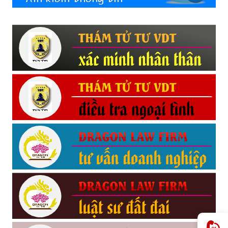
Hải
phòng,
tham
tu
giss
hai