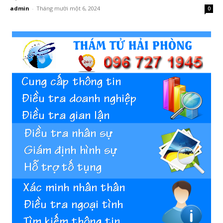
admin
-
Tháng mười một 6, 2024
0
Hai
Phong,
thám
tử
Giss