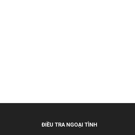
Hai
Phong,
thám
tử
Giss
ĐIỀU TRA NGOẠI TÌNH