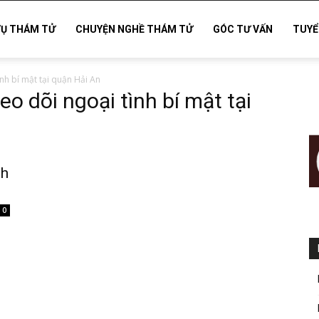
VỤ THÁM TỬ
CHUYỆN NGHỀ THÁM TỬ
GÓC TƯ VẤN
TUYỂ
ình bí mật tại quận Hải An
eo dõi ngoại tình bí mật tại
nh
0