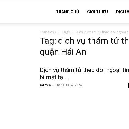
Thám
TRANG CHỦ
GIỚI THIỆU
DỊCH 
Trang chủ
Tags
Dịch vụ thám tử theo dõi ngoại t
tử
Tag: dịch vụ thám tử th
quận Hải An
Hải
Dịch vụ thám tử theo dõi ngoại tì
bí mật tại...
Phòng,
admin
-
Tháng 10 14, 2024
Tham
tu