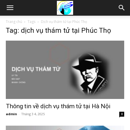
Thám
Trang chủ
Tags
Dịch vụ thám tử tại Phúc Thọ
Tag: dịch vụ thám tử tại Phúc Thọ
tử
Hải
Phòng,
Tham
Thông tin về dịch vụ thám tử tại Hà Nội
admin
-
Tháng 3 4, 2025
0
tu