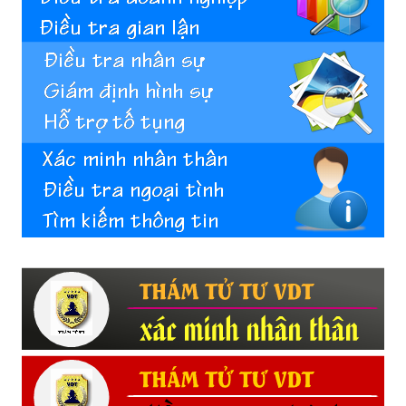
Hải
phòng,
tham
tu
giss
hai