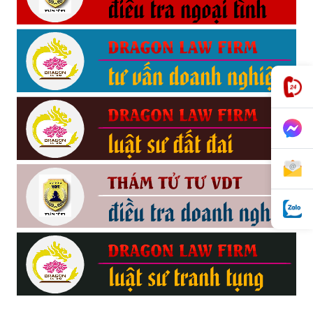
phong,
van
phong
tham
tu