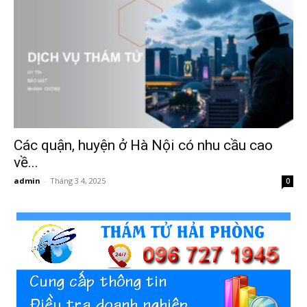
Hai
Phong,
Các quận, huyện ở Hà Nội có nhu cầu cao
thám
về...
admin
-
Tháng 3 4, 2025
0
tử
Giss