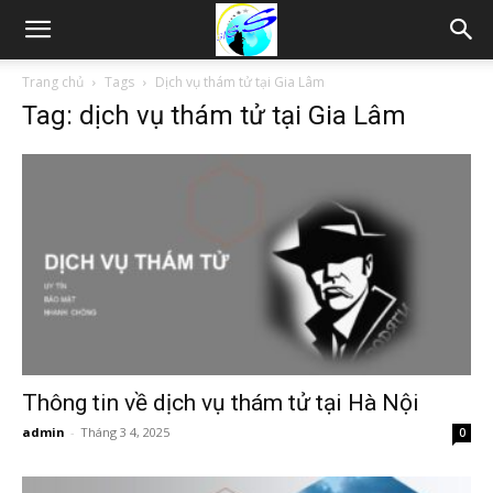
Thám
Trang chủ
Tags
Dịch vụ thám tử tại Gia Lâm
Tag: dịch vụ thám tử tại Gia Lâm
tử
Hải
Phòng,
Tham
Thông tin về dịch vụ thám tử tại Hà Nội
admin
-
Tháng 3 4, 2025
0
tu