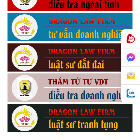
phong,
van
phong
tham
tu