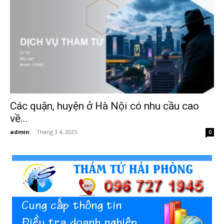
Hai
Phong,
Các quận, huyện ở Hà Nội có nhu cầu cao
thám
về...
admin
-
Tháng 3 4, 2025
0
tử
Giss