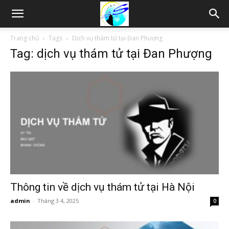
Thám
Trang chủ
Tags
Dịch vụ thám tử tại Đan Phượng
Tag: dịch vụ thám tử tại Đan Phượng
tử
Hải
Phòng,
Tham
Thông tin về dịch vụ thám tử tại Hà Nội
admin
-
Tháng 3 4, 2025
0
tu