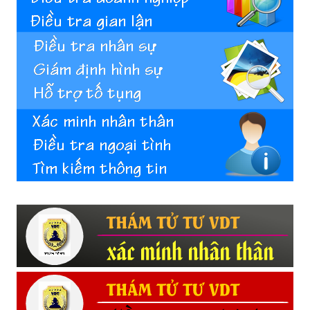
Hải
phòng,
tham
tu
giss
hai