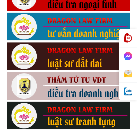
phong,
van
phong
tham
tu