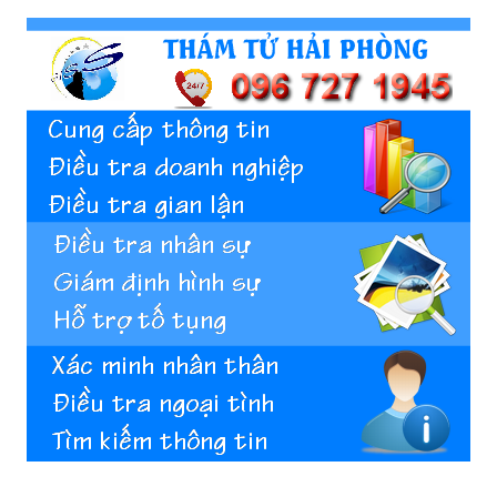
Hai
Phong,
thám
tử
Giss