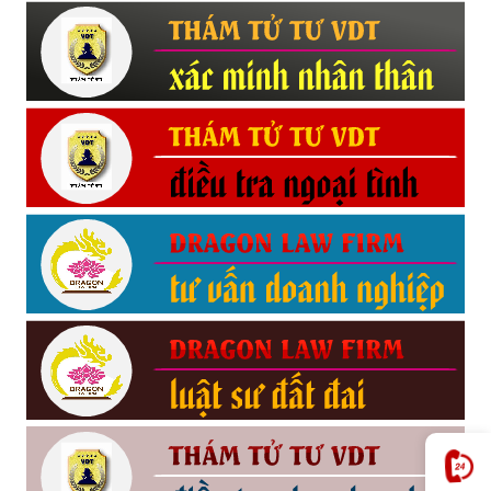
Hải
phòng,
tham
tu
giss
hai