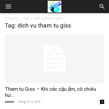
Thám
Trang chủ
Tags
Dich vu tham tu giss
Tag: dich vu tham tu giss
tử
Hải
Phòng,
Tham
Tham tu Giss – Khi các cậu ấm, cô chiêu
hư...
admin
-
Tháng 12 15, 2010
0
tu