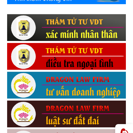
Hải
phòng,
tham
tu
giss
hai