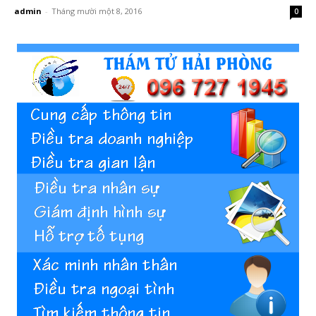
admin
-
Tháng mười một 8, 2016
0
Hai
Phong,
thám
tử
Giss