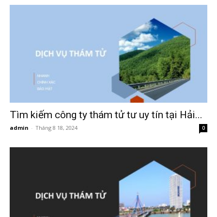
Hai
Phong,
thám
Tìm kiếm công ty thám tử tư uy tín tại Hải...
admin
-
Tháng 8 18, 2024
0
tử
Giss