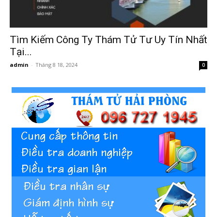
Hải
Tìm Kiếm Công Ty Thám Tử Tư Uy Tín Nhất
phòng,
Tại...
admin
-
Tháng 8 18, 2024
0
tham
tu
giss
hai