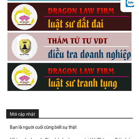
hai
phong,
văn
phòng
thám
Mới cập nhật
tử
Bạn là người cuối cùng biết sự thật