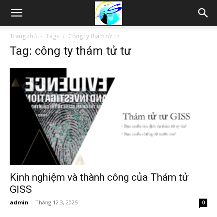
Thám
Trang chủ
Tags
Công ty thám tử tư
Tag: công ty thám tử tư
tử
Hải
Phòng,
Tham
Kinh nghiệm và thành công của Thám tử
GISS
admin
-
Tháng 12 3, 2025
0
tu