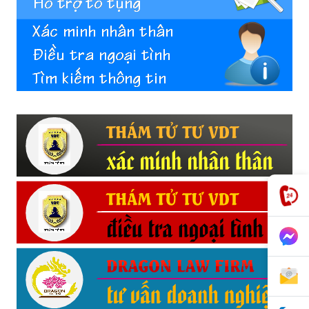
phong,
van
phong
tham
tu