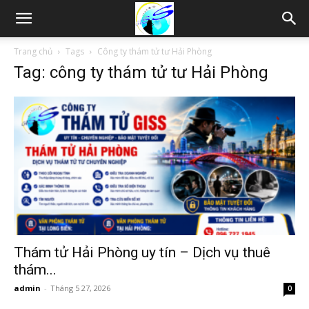
Thám
Trang chủ
Tags
Công ty thám tử tư Hải Phòng
Tag: công ty thám tử tư Hải Phòng
tử
Hải
Phòng,
Tham
Thám tử Hải Phòng uy tín – Dịch vụ thuê
thám...
admin
-
Tháng 5 27, 2026
0
tu