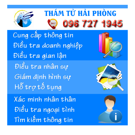
Hai
Phong,
thám
tử
Giss