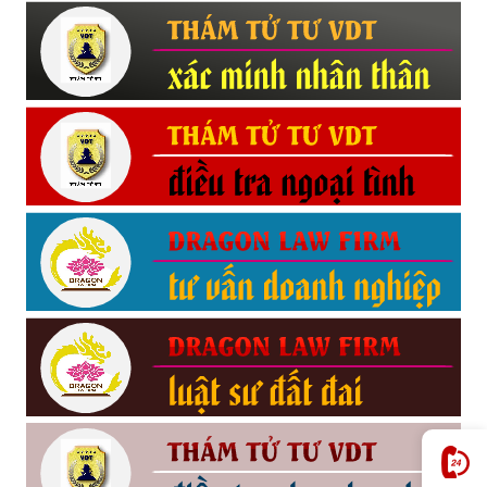
Hải
phòng,
tham
tu
giss
hai