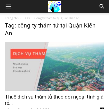
Thám
Trang chủ
Tags
Công ty thám tử tại Quận Kiến An
Tag: công ty thám tử tại Quận Kiến
tử
An
Hải
Phòng,
Tham
Thuê dịch vụ thám tử theo dõi ngoại tình giá
rẻ...
tu