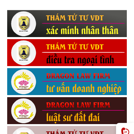
Hải
phòng,
tham
tu
giss
hai