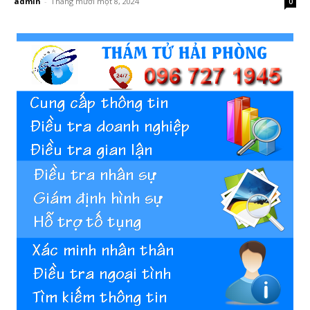
admin
-
Tháng mười một 8, 2024
0
Hai
Phong,
thám
tử
Giss