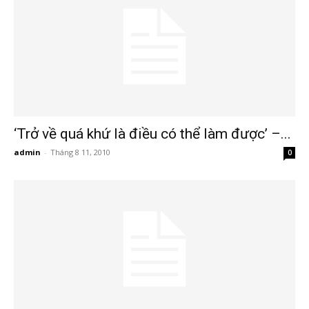
hai
phong,
văn
‘Trở về quá khứ là điều có thể làm được’ –...
admin
-
Tháng 8 11, 2010
0
phòng
thám
tử