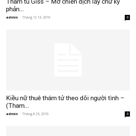
Tham tu Giss – Mở chiến dịch lấy chữ ký
phản...
phong,
admin
-
Tháng 12 13, 2010
0
van
phong
tham
Kiều nữ thuê thám tử theo dõi người tình –
(Tham...
tu
admin
-
Tháng 8 25, 2010
0