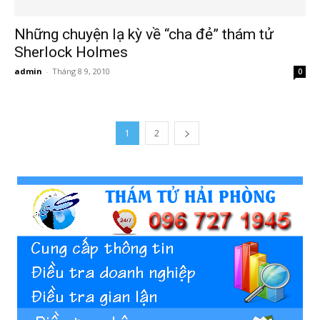
cong
Những chuyện lạ kỳ về “cha đẻ” thám tử
Sherlock Holmes
admin
-
Tháng 8 9, 2010
ty
0
tham
1
2
tu
Giss