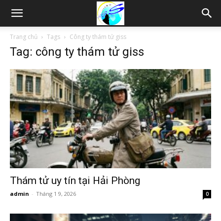
Thám
Trang chủ
Tags
Công ty thám tử giss
Tag: công ty thám tử giss
tử
Hải
Phòng,
Tham
Thám tử uy tín tại Hải Phòng
admin
-
Tháng 1 9, 2026
0
tu