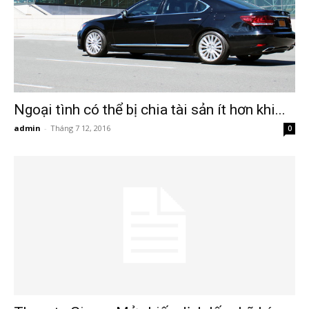
Hải
phòng,
Ngoại tình có thể bị chia tài sản ít hơn khi...
tham
admin
-
Tháng 7 12, 2016
0
tu
giss
hai