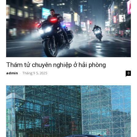
Hai
Phong,
Thám tử chuyên nghiệp ở hải phòng
thám
admin
-
Tháng 9 5, 2025
0
tử
Giss