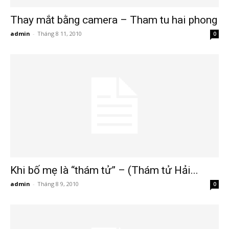
Thay mắt bằng camera – Tham tu hai phong
hải
admin
-
Tháng 8 11, 2010
0
phòng,
dịch
vụ
Khi bố mẹ là “thám tử” – (Thám tử Hải...
thám
admin
-
Tháng 8 9, 2010
0
tử