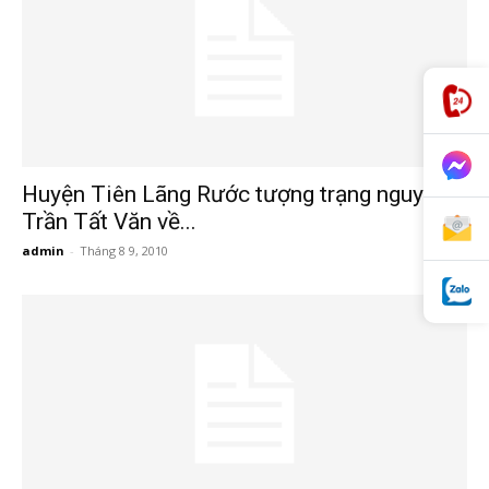
hải
phòng,
Huyện Tiên Lãng Rước tượng trạng nguyên
Trần Tất Văn về...
thám
admin
-
Tháng 8 9, 2010
0
tử
giss,