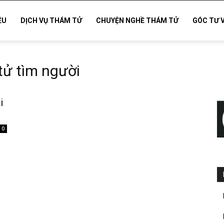
ỆU
DỊCH VỤ THÁM TỬ
CHUYỆN NGHỀ THÁM TỬ
GÓC TƯ 
tử tìm người
i
0