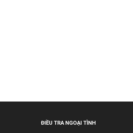
Hai
Phong,
thám
tử
Giss
ĐIỀU TRA NGOẠI TÌNH