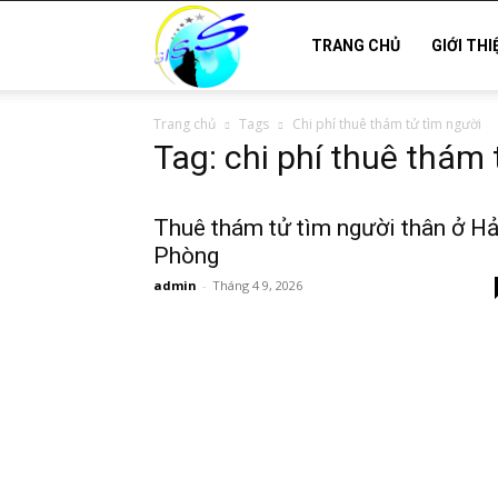
Thám
TRANG CHỦ
GIỚI THI
Trang chủ
Tags
Chi phí thuê thám tử tìm người
tử
Tag: chi phí thuê thám 
Hải
Thuê thám tử tìm người thân ở Hả
Phòng
admin
-
Tháng 4 9, 2026
Phòng,
Tham
tu