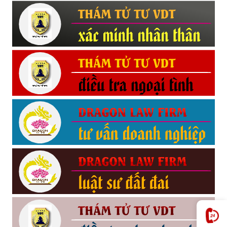
Hải
phòng,
tham
tu
giss
hai