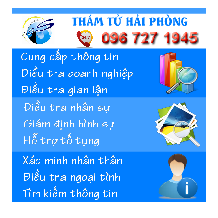
Hai
Phong,
thám
tử
Giss