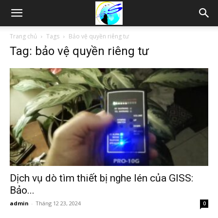
Thám
Trang chủ
Tags
Bảo vệ quyền riêng tư
Tag: bảo vệ quyền riêng tư
tử
Hải
Phòng,
Tham
Dịch vụ dò tìm thiết bị nghe lén của GISS:
Bảo...
admin
-
Tháng 12 23, 2024
0
tu