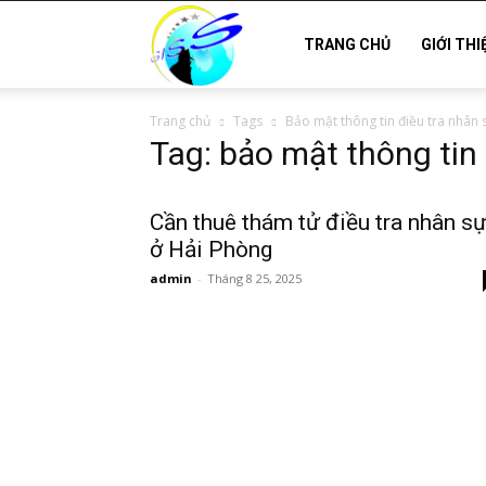
Thám
TRANG CHỦ
GIỚI THI
Trang chủ
Tags
Bảo mật thông tin điều tra nhân 
tử
Tag: bảo mật thông tin
Hải
Cần thuê thám tử điều tra nhân s
ở Hải Phòng
admin
-
Tháng 8 25, 2025
Phòng,
Tham
tu