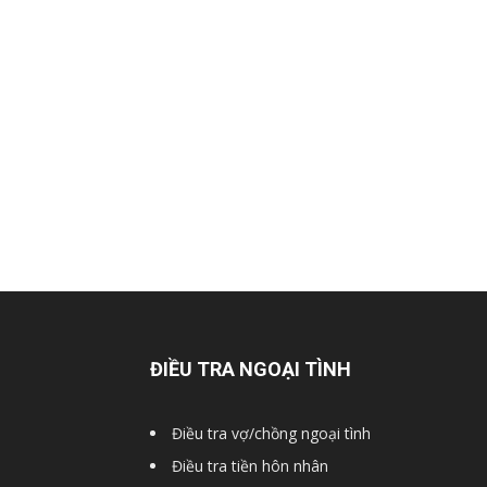
Hai
Phong,
thám
tử
ĐIỀU TRA NGOẠI TÌNH
Giss
Điều tra vợ/chồng ngoại tình
Điều tra tiền hôn nhân