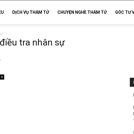
ỆU
DỊCH VỤ THÁM TỬ
CHUYỆN NGHỀ THÁM TỬ
GÓC TƯ 
sự
 điều tra nhân sự
ự
0