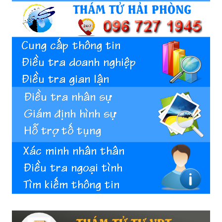
Hai
Phong,
thám
tử
Giss