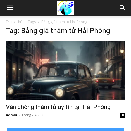
Thám
Trang chủ
Tags
Bảng giá thám tử Hải Phòng
Tag: Bảng giá thám tử Hải Phòng
tử
Hải
Phòng,
Tham
Văn phòng thám tử uy tín tại Hải Phòng
admin
-
Tháng 2 4, 2026
0
tu