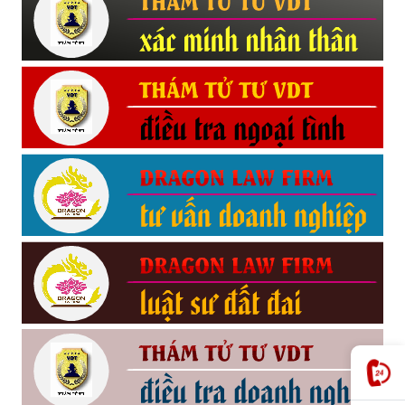
Hải
phòng,
tham
tu
giss
hai