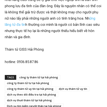
phong lưu đa tình của đàn ông. Đây là nguyên nhân có thể coi
là không thể giải trừ được và thật không may cho người phụ
hải
nữ nào lấy phải những người anh có tính trăng hoa. Nh
ững
lãng tử đa tìn
h thường coi mình là người có bản lĩnh cao siêu
nhưng thực tế họ lại là những người thiếu hiểu biết về hôn
phòng,
nhân và gia đình.
Thám tử GISS Hải Phòng
thám
hotline: 0936.85.87.86
tử
TAGS
công ty thám tử tại hải phòng
công ty thám tử tư tại hải phòng
công ty thám tử uy tín tại hải phòng
dịch vụ thám tử uy tín
giss,
dịch vụ theo dõi điều tra tại hải phòng
dịch vụ thuê thám tử tại hải phòng
Dịch vụ tìm kiếm người thân tại hải phòng