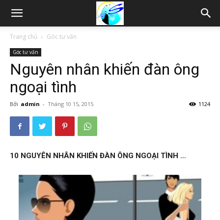
Thám
Trang chủ
Góc tư vấn
Góc tư vấn
tử
Nguyên nhân khiến đàn ông
ngoại tình
Hải
Bởi
admin
-
Tháng 10 15, 2015
1124
Phòng,
10 NGUYÊN NHÂN KHIẾN ĐÀN ÔNG NGOẠI TÌNH …
Tham
tu