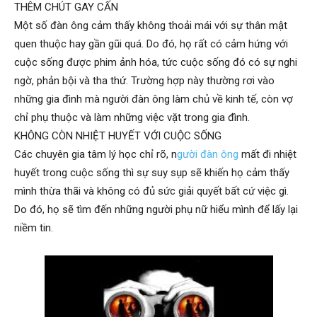
hai
THÊM CHÚT GAY CẤN
Một số đàn ông cảm thấy không thoải mái với sự thân mật
quen thuộc hay gần gũi quá. Do đó, họ rất có cảm hứng với
phong,
cuộc sống được phim ảnh hóa, tức cuộc sống đó có sự nghi
ngờ, phản bội và tha thứ. Trường hợp này thường rơi vào
những gia đình mà người đàn ông làm chủ về kinh tế, còn vợ
văn
chỉ phụ thuộc và làm những việc vặt trong gia đình.
KHÔNG CÒN NHIỆT HUYẾT VỚI CUỘC SỐNG
Các chuyên gia tâm lý học chỉ rõ, n
gười đàn ông
mất đi nhiệt
huyết trong cuộc sống thì sự suy sụp sẽ khiến họ cảm thấy
phòng
mình thừa thãi và không có đủ sức giải quyết bất cứ việc gì.
Do đó, họ sẽ tìm đến những người phụ nữ hiểu mình để lấy lại
niềm tin.
thám
tử