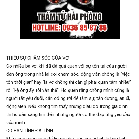
hải
phòng,
THIẾU SỰ CHĂM SÓC CỦA VỢ
dịch
Có nhiều bà vợ, khi đã đã quá quen với sự tồn tại của người
đàn ông trong nhà lại coi chăm sóc, động viên chồng là “việc
tốn thời gian” hay “là vợ chồng thì cần gì phải quan tâm nhiều”
vụ
rồi “kệ ông ấy, tôi vẫn thế”. Họ quên rằng chồng mình cũng là
người rất yếu đuối, cần có người để tâm sự, tán dương, an ủi,
động viên. Nếu không tìm thấy những điều đó trong gia đình
thám
thì họ sẵn sàng tìm đến những người có thể đáp ứng yêu cầu
của mình.
CÓ BẢN TÍNH ĐA TÌNH
tử
Khả năng cuối cùng để lý giải cho việc ngoại tình là bản tính