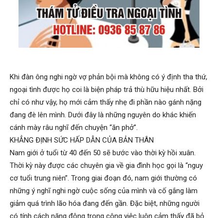
Hai
Phong,
Khi đàn ông nghi ngờ vợ phản bội mà không có ý định tha thứ,
ngoại tình được họ coi là biện pháp trả thù hữu hiệu nhất. Bởi
chỉ có như vậy, họ mới cảm thấy nhẹ đi phần nào gánh nặng
thám
đang đè lên mình. Dưới đây là những nguyên do khác khiến
cánh mày râu nghĩ đến chuyện “ăn phở”.
KHẲNG ĐỊNH SỨC HẤP DẪN CỦA BẢN THÂN
tử
Nam giới ở tuổi từ 40 đến 50 sẽ bước vào thời kỳ hồi xuân.
Thời kỳ này được các chuyên gia về gia đình học gọi là “nguy
cơ tuổi trung niên”. Trong giai đoạn đó, nam giới thường có
Giss
những ý nghĩ nghi ngờ cuộc sống của mình và cố gắng làm
giảm quá trình lão hóa đang đến gần. Đặc biệt, những người
có tính cách năng động trong công việc luôn cảm thấy đã bỏ