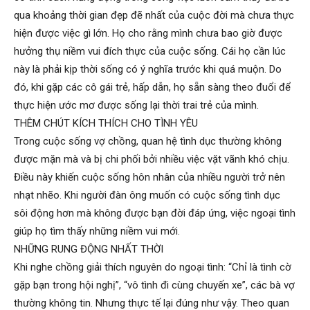
Hải
qua khoảng thời gian đẹp đẽ nhất của cuộc đời mà chưa thực
hiện được việc gì lớn. Họ cho rằng mình chưa bao giờ được
hưởng thụ niềm vui đích thực của cuộc sống. Cái họ cần lúc
này là phải kịp thời sống có ý nghĩa trước khi quá muộn. Do
phòng,
đó, khi gặp các cô gái trẻ, hấp dẫn, họ sẵn sàng theo đuổi để
thực hiện ước mơ được sống lại thời trai trẻ của mình.
THÊM CHÚT KÍCH THÍCH CHO TÌNH YÊU
tham
Trong cuộc sống vợ chồng, quan hệ tình dục thường không
được mặn mà và bị chi phối bởi nhiều việc vặt vãnh khó chịu.
Điều này khiến cuộc sống hôn nhân của nhiều người trở nên
tu
nhạt nhẽo. Khi người đàn ông muốn có cuộc sống tình dục
sôi động hơn mà không được bạn đời đáp ứng, việc ngoại tình
giúp họ tìm thấy những niềm vui mới.
giss
NHỮNG RUNG ĐỘNG NHẤT THỜI
Khi nghe chồng giải thích nguyên do ngoại tình: “Chỉ là tình cờ
gặp bạn trong hội nghị”, “vô tình đi cùng chuyến xe”, các bà vợ
hai
thường không tin. Nhưng thực tế lại đúng như vậy. Theo quan