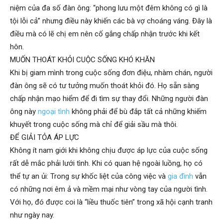
niệm của đa số đàn ông: “phong lưu một đêm không có gì là
tội lỗi cả” nhưng điều này khiến các bà vợ choáng váng. Đây là
phong,
điều mà có lẽ chị em nên cố gắng chấp nhận trước khi kết
hôn.
MUỐN THOÁT KHỎI CUỘC SỐNG KHÓ KHĂN
van
Khi bị giam mình trong cuộc sống đơn điệu, nhàm chán, người
đàn ông sẽ có tư tưởng muốn thoát khỏi đó. Họ sẵn sàng
chấp nhận mạo hiểm để đi tìm sự thay đổi. Những người đàn
phong
ông này
ngoại tình
không phải để bù đắp tất cả những khiếm
khuyết trong cuộc sống mà chỉ để giải sầu mà thôi.
ĐỂ GIẢI TỎA ÁP LỰC
tham
Không ít nam giới khi không chịu được áp lực của cuộc sống
rất dễ mắc phải lưới tình. Khi có quan hệ ngoài luồng, họ có
thể tự an ủi: Trong sự khốc liệt của công việc và
gia đình
vẫn
tu
có những nơi êm ả và mềm mại như vòng tay của người tình.
Với họ, đó được coi là “liều thuốc tiên” trong xã hội cạnh tranh
như ngày nay.