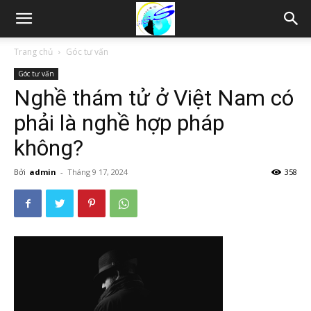
Thám
Trang chủ
Góc tư vấn
Góc tư vấn
tử
Nghề thám tử ở Việt Nam có
phải là nghề hợp pháp
Hải
không?
Bởi
admin
-
Tháng 9 17, 2024
358
Phòng,
Tham
tu