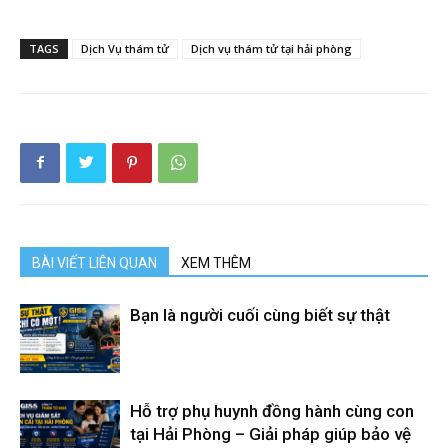
hai
TAGS
Dịch Vụ thám tử
Dịch vụ thám tử tại hải phòng
phong,
văn
phòng
BÀI VIẾT LIÊN QUAN
XEM THÊM
Bạn là người cuối cùng biết sự thật
thám
tử
Hỗ trợ phụ huynh đồng hành cùng con
tại Hải Phòng – Giải pháp giúp bảo vệ