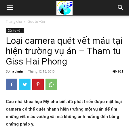
Thám
Trang chủ
Góc tư vấn
Góc tư vấn
tử
Loại camera quét vết máu tại
hiện trường vụ án – Tham tu
Hải
Giss Hai Phong
Bởi
admin
-
Tháng 12 16, 2010
921
Phòng,
Các nhà khoa học Mỹ cho biết đã phát triển được một loại
Tham
camera có thể quét nhanh hiện trường một vụ án để tìm
những vết máu vương vãi mà không ảnh hưởng đến bằng
chứng pháp y.
tu