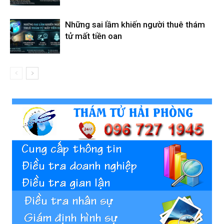
cong
Những sai lầm khiến người thuê thám
tử mất tiền oan
ty
tham
tu
Giss