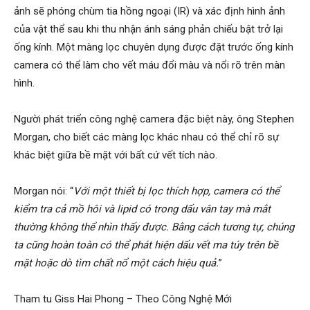
ảnh sẽ phóng chùm tia hồng ngoại (IR) và xác định hình ảnh
của vật thể sau khi thu nhận ánh sáng phản chiếu bật trở lại
phong,
ống kính. Một màng lọc chuyên dụng được đặt trước ống kính
camera có thể làm cho vết máu đổi màu và nổi rõ trên màn
hình.
van
Người phát triển công nghệ camera đặc biệt này, ông Stephen
Morgan, cho biết các màng lọc khác nhau có thể chỉ rõ sự
phong
khác biệt giữa bề mặt với bất cứ vết tích nào.
Morgan nói: “
Với một thiết bị lọc thích hợp, camera có thể
tham
kiểm tra cả mồ hôi và lipid có trong dấu vân tay mà mắt
thường không thể nhìn thấy được. Bằng cách tương tự, chúng
ta cũng hoàn toàn có thể phát hiện dấu vết ma túy trên bề
tu
mặt hoặc dò tìm chất nổ một cách hiệu quả.
”
Tham tu Giss Hai Phong – Theo Công Nghệ Mới