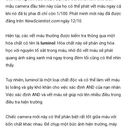
mẫu camera đầu tiên này của họ có thể phát vết máu ngay cả
Hải
khi nó đã bị phai đi chỉ còn 1/100. Phát minh mới này đã được
đăng trên
NewScientist.com
ngày 12/10.
phòng,
Hiện tại, các vết máu thường được kiểm tra thông qua một
hóa chất có tên là
luminol
. Hóa chất này sẽ phản ứng hóa
học với nguyên tố sắt trong máu, nhờ đó vết máu sẽ phát
tham
quang ánh sáng xanh mà ngay trong đêm tối cũng có thể nhìn
thấy.
tu
Tuy nhiên, luminol là một loại chất độc và có thể làm vết máu
bị loãng và gây khó khăn cho việc xác định AND của nạn nhân.
Việc xác định AND và vết máu sẽ giúp nói lên nhiều điều trong
giss
điều tra hiện trường.
Chiếc camera mới này có thể phân biệt rất tốt giữa máu với
hai
bốn chất khác nhau. Để chụp một bức ảnh hiện trường, máy