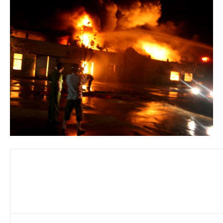
Hai
Phong,
thám
tử
Giss