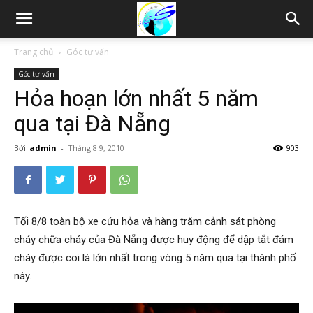
Thám
Trang chủ
Góc tư vấn
Góc tư vấn
tử
Hỏa hoạn lớn nhất 5 năm
qua tại Đà Nẵng
Hải
Bởi
admin
-
Tháng 8 9, 2010
903
Phòng,
Tối 8/8 toàn bộ xe cứu hỏa và hàng trăm cảnh sát phòng
cháy chữa cháy của Đà Nẵng được huy động để dập tắt đám
Tham
cháy được coi là lớn nhất trong vòng 5 năm qua tại thành phố
này.
tu