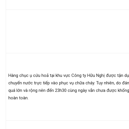
hải
phòng,
thám
Hàng chục ụ cứu hoả tại khu vực Công ty Hữu Nghị được tận d
chuyển nước trực tiếp vào phục vụ chữa cháy. Tuy nhiên, do đá
tử
quá lớn và rộng nên đến 23h30 cùng ngày vẫn chưa được khốn
hoàn toàn.
giss,