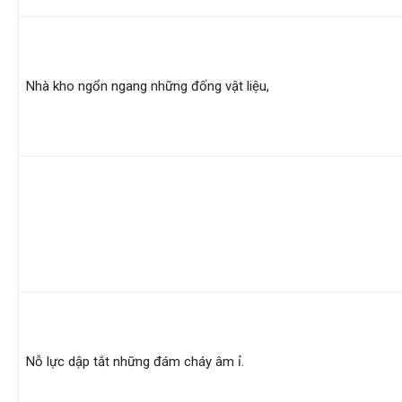
hải
Nhà kho ngổn ngang những đống vật liệu,
phòng,
dịch
vụ
thám
Nỗ lực dập tắt những đám cháy âm ỉ.
tử