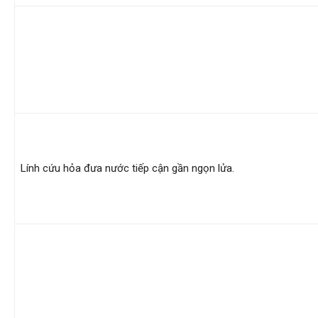
hai
phong,
văn
Lính cứu hỏa đưa nước tiếp cận gần ngọn lửa.
phòng
thám
tử