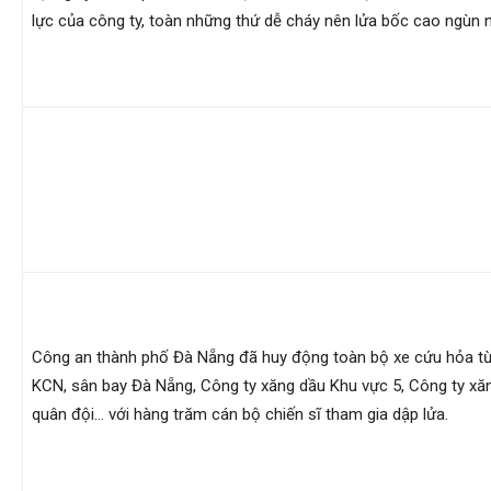
lực của công ty, toàn những thứ dễ cháy nên lửa bốc cao ngùn n
phong,
van
phong
tham
Công an thành phố Đà Nẵng đã huy động toàn bộ xe cứu hỏa t
KCN, sân bay Đà Nẵng, Công ty xăng dầu Khu vực 5, Công ty xă
tu
quân đội… với hàng trăm cán bộ chiến sĩ tham gia dập lửa.