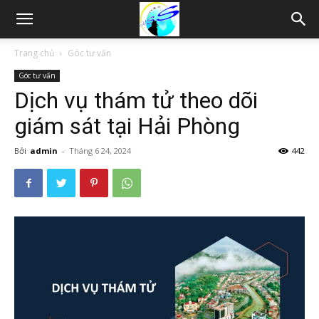
Thám
Trang chủ
Góc tư vấn
Góc tư vấn
tử
Dịch vụ thám tử theo dõi
giám sát tại Hải Phòng
Hải
Bởi
admin
-
Tháng 6 24, 2024
442
Phòng,
Tham
tu