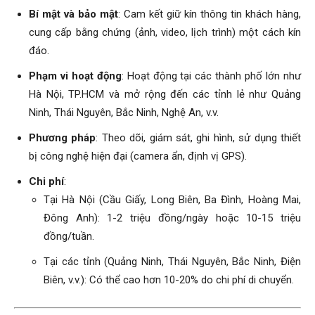
Bí mật và bảo mật
: Cam kết giữ kín thông tin khách hàng,
cung cấp bằng chứng (ảnh, video, lịch trình) một cách kín
phong,
đáo.
Phạm vi hoạt động
: Hoạt động tại các thành phố lớn như
van
Hà Nội, TP.HCM và mở rộng đến các tỉnh lẻ như Quảng
Ninh, Thái Nguyên, Bắc Ninh, Nghệ An, v.v.
Phương pháp
: Theo dõi, giám sát, ghi hình, sử dụng thiết
phong
bị công nghệ hiện đại (camera ẩn, định vị GPS).
Chi phí
:
Tại Hà Nội (Cầu Giấy, Long Biên, Ba Đình, Hoàng Mai,
tham
Đông Anh): 1-2 triệu đồng/ngày hoặc 10-15 triệu
đồng/tuần.
Tại các tỉnh (Quảng Ninh, Thái Nguyên, Bắc Ninh, Điện
tu
Biên, v.v.): Có thể cao hơn 10-20% do chi phí di chuyển.