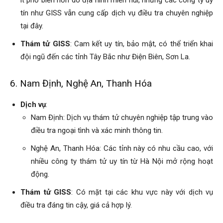
ít phổ biến hơn do địa hình miền núi, nhưng các công ty uy
cong
tín như GISS vẫn cung cấp dịch vụ điều tra chuyên nghiệp
tại đây.
Thám tử GISS
: Cam kết uy tín, bảo mật, có thể triển khai
ty
đội ngũ đến các tỉnh Tây Bắc như Điện Biên, Sơn La.
6. Nam Định, Nghệ An, Thanh Hóa
tham
Dịch vụ
:
Nam Định: Dịch vụ thám tử chuyên nghiệp tập trung vào
tu
điều tra ngoại tình và xác minh thông tin.
Nghệ An, Thanh Hóa: Các tỉnh này có nhu cầu cao, với
nhiều công ty thám tử uy tín từ Hà Nội mở rộng hoạt
Giss
động.
Thám tử GISS
: Có mặt tại các khu vực này với dịch vụ
điều tra đáng tin cậy, giá cả hợp lý.