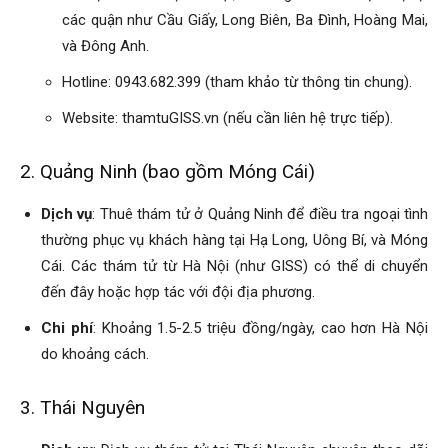
các quận như Cầu Giấy, Long Biên, Ba Đình, Hoàng Mai,
hải
và Đông Anh.
Hotline: 0943.682.399 (tham khảo từ thông tin chung).
phòng,
Website: thamtuGISS.vn (nếu cần liên hệ trực tiếp).
2. Quảng Ninh (bao gồm Móng Cái)
dịch
Dịch vụ
: Thuê thám tử ở Quảng Ninh để điều tra ngoại tình
thường phục vụ khách hàng tại Hạ Long, Uông Bí, và Móng
Cái. Các thám tử từ Hà Nội (như GISS) có thể di chuyển
vụ
đến đây hoặc hợp tác với đội địa phương.
Chi phí
: Khoảng 1.5-2.5 triệu đồng/ngày, cao hơn Hà Nội
do khoảng cách.
thám
3. Thái Nguyên
tử