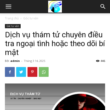
Thám
Trang chủ
Góc tư vấn
Góc tư vấn
tử
Dịch vụ thám tử chuyên điều
tra ngoại tình hoặc theo dõi bí
Hải
mật
Bởi
admin
-
Tháng 3 14, 2025
446
Phòng,
Tham
tu