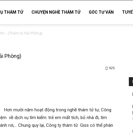
VỤ THÁM TỬ
CHUYỆN NGHỀ THÁM TỬ
GÓC TƯ VẤN
TUYỂ
iếm – (Thám tử Hải Phòng)
ải Phòng)
925
Hơn mười năm hoạt động trong nghề thám tử tư, Công
iệm về dịch vụ tìm kiếm: trẻ em mất tích, bỏ nhà đi, tìm
ị đánh rơi,… Chung quy lại, Công ty thám tử Giss có thể phân