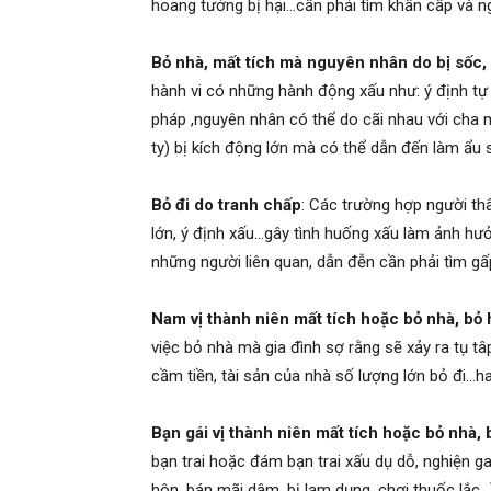
hoang tưởng bị hại…cần phải tìm khẩn cấp và n
Hải
Bỏ nhà, mất tích mà nguyên nhân do bị sốc,
hành vi có những hành động xấu như: ý định tự
phòng,
pháp ,nguyên nhân có thể do cãi nhau với cha m
ty) bị kích động lớn mà có thể dẫn đến làm ẩu s
tham
Bỏ đi do tranh chấp
: Các trường hợp người thân
lớn, ý định xấu…gây tình huống xấu làm ảnh hưở
những người liên quan, dẫn đễn cần phải tìm gấ
tu
Nam
vị thành niên mất tích hoặc bỏ nhà, bỏ
việc bỏ nhà mà gia đình sợ rằng sẽ xảy ra tụ tâ
giss
cầm tiền, tài sản của nhà số lượng lớn bỏ đi…ha
Bạn gái vị thành niên mất tích hoặc bỏ nhà, 
bạn trai hoặc đám bạn trai xấu dụ dỗ, nghiện 
hai
hôn, bán mãi dâm, bị lạm dụng, chơi thuốc lắc…