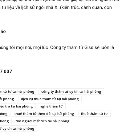
 tư liệu về lịch sử ngôi nhà X…(kiến trúc, cảnh quan, con
đáo.
húng tôi mọi nơi, mọi lúc. Công ty thám tử Giss sẽ luôn là
07.007
m tử tư tại hải phòng
công ty thám tử uy tín tại hải phòng
hải phòng
dịch vụ thuê thám tử tại hải phòng
iều tra tại hải phòng
nghề thám tử
phòng
thuê thám tử theo dõi tại hải phòng
thuê thám tử tư
 phòng
tìm người mất tích tại hải phòng
 uy tín tại hải phòng