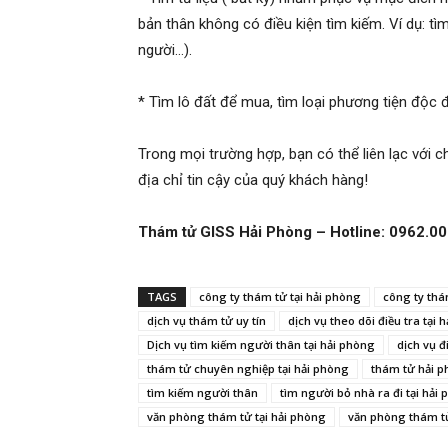
bản thân không có điều kiện tìm kiếm. Ví dụ: tìm
người…).
hải
* Tìm lô đất để mua, tìm loại phương tiện độc 
phòng,
Trong mọi trường hợp, bạn có thể liên lạc với c
địa chỉ tin cậy của quý khách hàng!
thám
Thám tử GISS Hải Phòng – Hotline: 0962.0
TAGS
công ty thám tử tại hải phòng
công ty thá
tử
dịch vụ thám tử uy tín
dịch vụ theo dõi điều tra tại 
Dịch vụ tìm kiếm người thân tại hải phòng
dịch vụ đ
thám tử chuyên nghiệp tại hải phòng
thám tử hải 
giss,
tìm kiếm người thân
tìm người bỏ nhà ra đi tại hải
văn phòng thám tử tại hải phòng
văn phòng thám tử