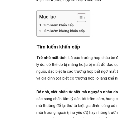
loại các trường hợp tìm kiếm như sau:
Mục lục
Hai
Tìm kiếm khẩn cấp
Tìm kiếm không khẩn cấp
Phong,
Tìm kiếm khẩn cấp
Trẻ nhỏ mất tích
: Là các trường hợp cháu bé đ
thám
lý do, có thể do bị mắng hoặc bị mất đồ đạc 
người, đặc biệt là các trường hợp bất ngờ mất 
và gia đình (cá biệt có trường hợp lo lắng khả n
tử
Bỏ nhà, viết nhắn từ biệt mà nguyên nhân d
các sang chấn tâm lý dẫn tới trầm cảm, hưng c
Giss
mà thường để lại thư từ biệt gia đình…cũng có
môi trường ngoài (như yếu ớt) hay những trườ