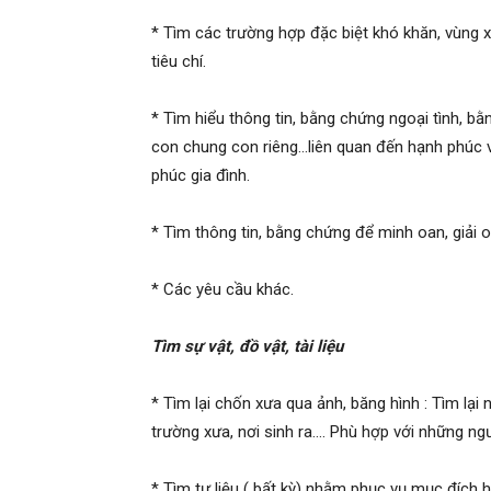
* Tìm các trường hợp đặc biệt khó khăn, vùng 
hải
tiêu chí.
* Tìm hiểu thông tin, bằng chứng ngoại tình, bằ
phòng,
con chung con riêng…liên quan đến hạnh phúc và
phúc gia đình.
dịch
* Tìm thông tin, bằng chứng để minh oan, giải o
* Các yêu cầu khác.
vụ
Tìm sự vật, đồ vật, tài liệu
thám
* Tìm lại chốn xưa qua ảnh, băng hình : Tìm lại
trường xưa, nơi sinh ra…. Phù hợp với những ng
tử
* Tìm tư liệu ( bất kỳ) nhằm phục vụ mục đích hợ