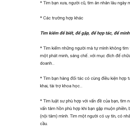
hai
* Tìm bạn xưa, người cũ, tìm ân nhân lâu ngày
* Các trường hợp khác
phong,
Tìm kiếm để biết, để gặp, để hợp tác, để minh o
* Tìm kiếm những người mà tự mình không tìm th
văn
một phát minh, sáng chế…với mục đích để chữa
doanh…
phòng
* Tìm bạn hàng đối tác có cùng điều kiện hợp tá
khai, tài trợ khoa học…
thám
* Tìm luật sư phù hợp với vấn đề của bạn, tìm n
vấn tâm hồn phù hợp khi bạn gặp muộn phiền, b
(nội tâm) mình. Tìm một người có uy tín, có nh
tử
cầu.