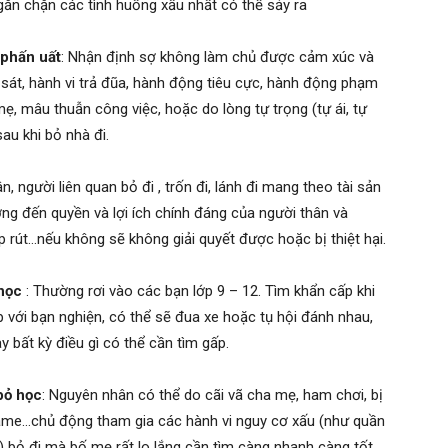
găn chặn các tình huống xấu nhất có thể sảy ra
 phấn uất
: Nhận định sợ không làm chủ được cảm xúc và
 sát, hành vi trả đũa, hành động tiêu cực, hành động phạm
ẹ, mâu thuẫn công việc, hoặc do lòng tự trọng (tự ái, tự
au khi bỏ nhà đi.
, người liên quan bỏ đi , trốn đi, lánh đi mang theo tài sản
ng đến quyền và lợi ích chính đáng của người thân và
p rút…nếu không sẽ không giải quyết được hoặc bị thiệt hại.
 học
: Thường rơi vào các bạn lớp 9 – 12. Tìm khẩn cấp khi
p với bạn nghiện, có thể sẽ đua xe hoặc tụ hội đánh nhau,
y bất kỳ điều gì có thể cần tìm gấp.
bỏ học
: Nguyên nhân có thể do cãi vã cha mẹ, ham chơi, bị
game…chủ động tham gia các hành vi nguy cơ xấu (như quần
) bỏ đi mà bố mẹ rất lo lắng cần tìm càng nhanh càng tốt.