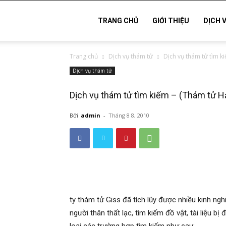
Thám
TRANG CHỦ
GIỚI THIỆU
DỊCH 
Trang chủ
Dịch vụ thám tử
Dịch vụ thám tử tìm k
tử
Dịch vụ thám tử
Dịch vụ thám tử tìm kiếm – (Thám tử H
Hải
Bởi
admin
-
Tháng 8 8, 2010
Phòng,
Tham
ty thám tử Giss đã tích lũy được nhiều kinh ngh
người thân thất lạc, tìm kiếm đồ vật, tài liệu b
tu