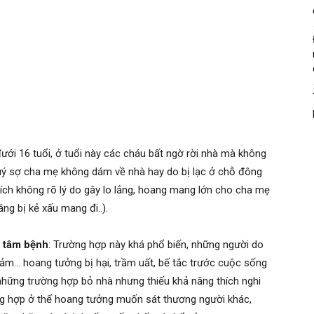
ưới 16 tuổi, ở tuổi này các cháu bất ngờ rời nhà mà không
quý sợ cha mẹ không dám về nhà hay do bị lạc ở chỗ đông
tích không rõ lý do gây lo lắng, hoang mang lớn cho cha mẹ
ăng bị kẻ xấu mang đi..).
o tâm bệnh
: Trường hợp này khá phổ biến, những người do
ảm… hoang tưởng bị hại, trầm uất, bế tắc trước cuộc sống
 những trường hợp bỏ nhà nhưng thiếu khả năng thích nghi
ng hợp ở thể hoang tưởng muốn sát thương người khác,