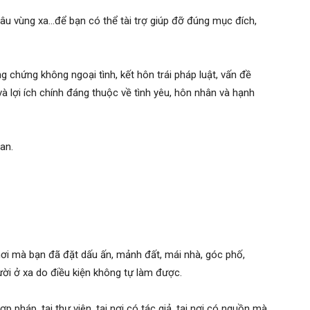
xâu vùng xa…để bạn có thể tài trợ giúp đỡ đúng mục đích,
ng chứng không ngoại tình, kết hôn trái pháp luật, vấn đề
 lợi ích chính đáng thuộc về tình yêu, hôn nhân và hạnh
an.
 nơi mà bạn đã đặt dấu ấn, mảnh đất, mái nhà, góc phố,
ười ở xa do điều kiện không tự làm được.
p pháp, tại thư viên, tại nơi có tác giả, tại nơi có nguồn mà