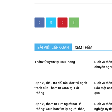
cong
ty
tham
BÀI VIẾT LIÊN QUAN
XEM THÊM
Thám tử uy tín tại Hải Phòng
Dịch vụ thá
tu
chuyên nghi
Dịch vụ điều tra đối tác, đối thủ cạnh
Dịch vụ thám
Giss
tranh của Thám tử GISS tại Hải
Bảo mật an 
Phòng
quả
Dịch vụ thám tử Tìm người tại Hải
Dịch vụ thám
Phòng: Giúp bạn tìm lại người thân,
nghiệp uy tí