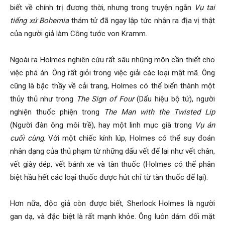
biết về chính trị đương thời, nhưng trong truyện ngắn
Vụ tai
tiếng xứ Bohemia
thám tử đã ngay lập tức nhận ra địa vị thật
của người giả làm Công tước von Kramm.
Ngoài ra Holmes nghiên cứu rất sâu những môn cần thiết cho
việc phá án. Ông rất giỏi trong việc giải các loại mật mã. Ông
cũng là bậc thầy về cải trang, Holmes có thể biến thành một
thủy thủ như trong
The Sign of Four
(Dấu hiệu bộ tứ), người
nghiện thuốc phiện trong
The Man with the Twisted Lip
(Người đàn ông môi trề), hay một linh mục già trong
Vụ án
cuối cùng
. Với một chiếc kính lúp, Holmes có thể suy đoán
nhân dạng của thủ phạm từ những dấu vết để lại như vết chân,
vết giày dép, vết bánh xe và tàn thuốc (Holmes có thể phân
biệt hầu hết các loại thuốc được hút chỉ từ tàn thuốc để lại).
Hơn nữa, độc giả còn được biết, Sherlock Holmes là người
gan dạ, và đặc biệt là rất mạnh khỏe. Ông luôn dám đối mặt