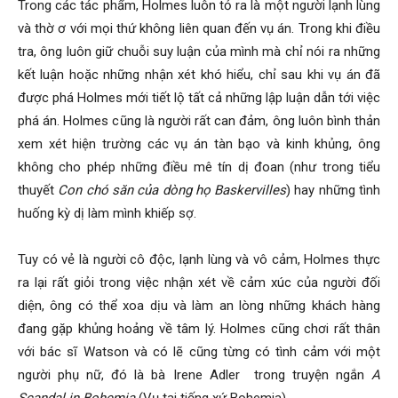
Trong các tác phẩm, Holmes luôn tỏ ra là một người lạnh lùng
và thờ ơ với mọi thứ không liên quan đến vụ án. Trong khi điều
tra, ông luôn giữ chuỗi suy luận của mình mà chỉ nói ra những
hải
kết luận hoặc những nhận xét khó hiểu, chỉ sau khi vụ án đã
được phá Holmes mới tiết lộ tất cả những lập luận dẫn tới việc
phá án. Holmes cũng là người rất can đảm, ông luôn bình thản
phòng,
xem xét hiện trường các vụ án tàn bạo và kinh khủng, ông
không cho phép những điều mê tín dị đoan (như trong tiểu
thuyết
Con chó săn của dòng họ Baskervilles
) hay những tình
thám
huống kỳ dị làm mình khiếp sợ.
Tuy có vẻ là người cô độc, lạnh lùng và vô cảm, Holmes thực
tử
ra lại rất giỏi trong việc nhận xét về cảm xúc của người đối
diện, ông có thể xoa dịu và làm an lòng những khách hàng
đang gặp khủng hoảng về tâm lý. Holmes cũng chơi rất thân
giss,
với bác sĩ Watson và có lẽ cũng từng có tình cảm với một
người phụ nữ, đó là bà Irene Adler trong truyện ngắn
A