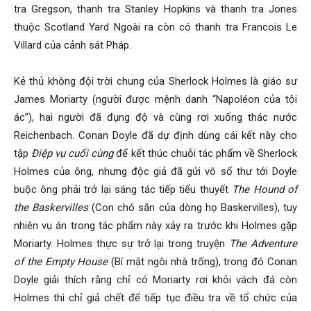
hai
tra Gregson, thanh tra Stanley Hopkins và thanh tra Jones
thuộc Scotland Yard Ngoài ra còn có thanh tra Francois Le
Villard của cảnh sát Pháp.
phong,
Kẻ thủ không đội trời chung của Sherlock Holmes là giáo sư
James Moriarty (người được mệnh danh “Napoléon của tội
văn
ác”), hai người đã đụng độ và cùng rơi xuống thác nước
Reichenbach. Conan Doyle đã dự định dùng cái kết này cho
tập
Điệp vụ cuối cùng
để kết thúc chuỗi tác phẩm về Sherlock
phòng
Holmes của ông, nhưng độc giả đã gửi vô số thư tới Doyle
buộc ông phải trở lại sáng tác tiếp tiểu thuyết
The Hound of
the Baskervilles
(Con chó săn của dòng họ Baskervilles), tuy
nhiên vụ án trong tác phẩm này xảy ra trước khi Holmes gặp
thám
Moriarty. Holmes thực sự trở lại trong truyện
The Adventure
of the Empty House
(Bí mật ngôi nhà trống), trong đó Conan
Doyle giải thích rằng chỉ có Moriarty rơi khỏi vách đá còn
tử
Holmes thì chỉ giả chết để tiếp tục điều tra về tổ chức của