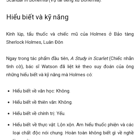
Scandal in Bohemia
(Vụ tai tiếng xứ Bohemia).
cong
Hiểu biết và kỹ năng
ty
Kính lúp, tẩu thuốc và chiếc mũ của Holmes ở Bảo tàng
Sherlock Holmes, Luân Đôn
tham
Ngay trong tác phẩm đầu tiên,
A Study in Scarlet
(Chiếc nhẫn
tình cờ), bác sĩ Watson đã liệt kê theo suy đoán của ông
những hiểu biết và kỹ năng mà Holmes có:
tu
Hiểu biết về văn học: Không.
Hiểu biết về thiên văn: Không.
Giss
Hiểu biết về chính trị: Yếu.
Hiểu biết về thực vật: Lộn xộn. Am hiểu thuốc phiện và các
loại chất độc nói chung. Hoàn toàn không biết gì về nghề