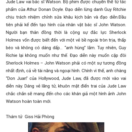
Jude Law vai bác sĩ Watson. Bộ phim được chuyển thể từ tác
phẩm của Athur Donan Doyle. Đạo diễn lừng danh Guy Ritchie
chịu trách nhiệm chỉnh sửa khâu kịch bản và đạo diễn.Đầu
tiên phải kể đến tạo hình của nhân vật bác sĩ John Watson.
Người bạn thân đồng thời là cộng sự đắc lực Sherlock
Holmes vốn được biết đến với một vẻ bề ngoài tròn trịa, thấp
béo và không có dáng dấp… “anh hùng” lắm. Tuy nhiên, Guy
Richie lại không muốn như thế. Đạo diễn này muốn cặp đôi
Sherlock Holmes – John Watson phải có một sự tương đồng
nhất định, cả về tài năng và ngoại hình. Chính vì thế, anh chàng
“Don Juan” của Hollywood, Jude Law, đã được mời vào vai
diễn này. Dáng vẻ lãng tử, khuôn mặt điển trai của Jude Law
chắc chắn sẽ mang đến cho các khán giả một hình ảnh John
Watson hoàn toàn mới.
Thám tử Giss Hải Phòng