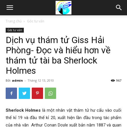
Thám
Trang chủ
Góc tư vấn
Góc tư vấn
tử
Dịch vụ thám tử Giss Hải
Phòng- Đọc và hiểu hơn về
Hải
thám tử tài ba Sherlock
Holmes
Phòng,
Bởi
admin
-
Tháng 12 13, 2010
967
Tham
Sherlock Holmes
là một nhân vật thám tử hư cấu vào cuối
thế kỉ 19 và đầu thế kỉ 20, xuất hiện lần đầu trong tác phẩm
tu
của nhà văn Arthur Conan Doyle xuất bản năm 1887 và quan