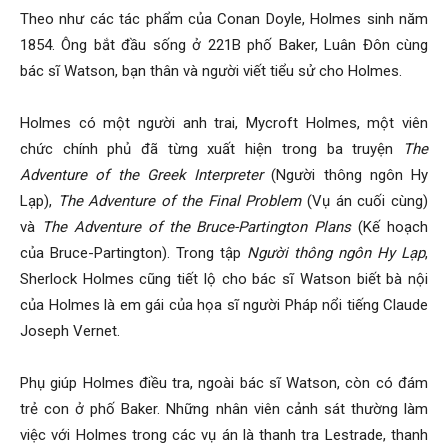
Theo như các tác phẩm của Conan Doyle, Holmes sinh năm
1854. Ông bắt đầu sống ở 221B phố Baker, Luân Đôn cùng
phong,
bác sĩ Watson, bạn thân và người viết tiểu sử cho Holmes.
Holmes có một người anh trai, Mycroft Holmes, một viên
van
chức chính phủ đã từng xuất hiện trong ba truyện
The
Adventure of the Greek Interpreter
(Người thông ngôn Hy
Lạp),
The Adventure of the Final Problem
(Vụ án cuối cùng)
phong
và
The Adventure of the Bruce-Partington Plans
(Kế hoạch
của Bruce-Partington). Trong tập
Người thông ngôn Hy Lạp
,
Sherlock Holmes cũng tiết lộ cho bác sĩ Watson biết bà nội
tham
của Holmes là em gái của họa sĩ người Pháp nổi tiếng Claude
Joseph Vernet.
tu
Phụ giúp Holmes điều tra, ngoài bác sĩ Watson, còn có đám
trẻ con ở phố Baker. Những nhân viên cảnh sát thường làm
việc với Holmes trong các vụ án là thanh tra Lestrade, thanh