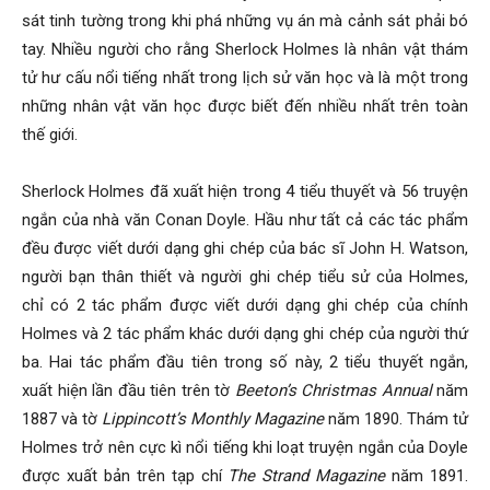
sát tinh tường trong khi phá những vụ án mà cảnh sát phải bó
tay. Nhiều người cho rằng Sherlock Holmes là nhân vật thám
Hai
tử hư cấu nổi tiếng nhất trong lịch sử văn học và là một trong
những nhân vật văn học được biết đến nhiều nhất trên toàn
thế giới.
Phong,
Sherlock Holmes đã xuất hiện trong 4 tiểu thuyết và 56 truyện
ngắn của nhà văn Conan Doyle. Hầu như tất cả các tác phẩm
đều được viết dưới dạng ghi chép của bác sĩ John H. Watson,
thám
người bạn thân thiết và người ghi chép tiểu sử của Holmes,
chỉ có 2 tác phẩm được viết dưới dạng ghi chép của chính
Holmes và 2 tác phẩm khác dưới dạng ghi chép của người thứ
tử
ba. Hai tác phẩm đầu tiên trong số này, 2 tiểu thuyết ngắn,
xuất hiện lần đầu tiên trên tờ
Beeton’s Christmas Annual
năm
1887 và tờ
Lippincott’s Monthly Magazine
năm 1890. Thám tử
Giss
Holmes trở nên cực kì nổi tiếng khi loạt truyện ngắn của Doyle
được xuất bản trên tạp chí
The Strand Magazine
năm 1891.