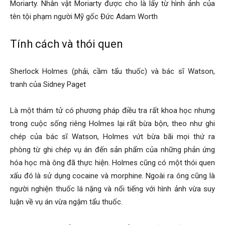
Moriarty. Nhân vật Moriarty được cho là lấy từ hình ảnh của
tên tội phạm người Mỹ gốc Đức Adam Worth
hải
Tính cách và thói quen
phòng,
Sherlock Holmes (phải, cầm tẩu thuốc) và bác sĩ Watson,
tranh của Sidney Paget
dịch
Là một thám tử có phương pháp điều tra rất khoa học nhưng
trong cuộc sống riêng Holmes lại rất bừa bộn, theo như ghi
chép của bác sĩ Watson, Holmes vứt bừa bãi mọi thứ ra
vụ
phòng từ ghi chép vụ án đến sản phẩm của những phản ứng
hóa học mà ông đã thực hiện. Holmes cũng có một thói quen
xấu đó là sử dụng cocaine và morphine. Ngoài ra ông cũng là
thám
người nghiện thuốc lá nặng và nổi tiếng với hình ảnh vừa suy
luận về vụ án vừa ngậm tẩu thuốc.
tử