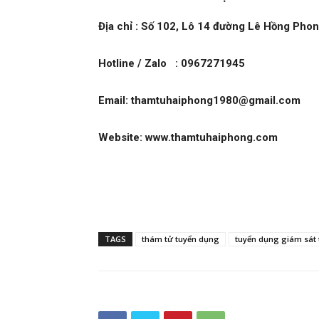
Địa chỉ : Số 102, Lô 14 đường Lê Hồng Pho
hải
Hotline / Zalo : 0967271945
phòng,
Email: thamtuhaiphong1980@gmail.com
Website: www.thamtuhaiphong.com
dịch
vụ
TAGS
thám tử tuyển dụng
tuyển dụng giám sát 
thám
tử