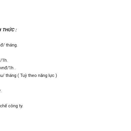
 THỨC :
đ/ tháng.
/1h.
vnđ/1h .
ệu/ tháng ( Tuỳ theo năng lực )
..
 chế công ty.