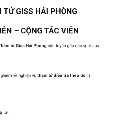
 TỬ GISS HẢI PHÒNG
ÊN – CỘNG TÁC VIÊN
Thám từ Giss Hải Phòng
cần tuyển gấp các vị trí sau:
 nghiệm về nghiệp vụ
thám tử điều tra theo dõi
. )
ị tật.