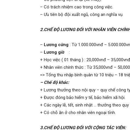
– Có trách nhiệm cao trong công việc.
– Ưu tiên bộ đội xuất ngũ, công an nghĩa vụ.
phong,
2.CHẾ ĐỘ LƯƠNG ĐỐI VỚI NHÂN VIÊN CHÍNH
van
–
Lương cứng
: Từ 1.000.000vnđ – 5.000.000vn
–
Lương giờ
:
+ Học việc ( 01 tháng ) : 20,000vnđ – 35,000vnđ
phong
+ Nhân viên chính thức : Từ 35,000vnđ – 50,000
=> Tổng thu nhập bình quân từ 10 triệu – 18 tri
– Chế độ khác:
tham
+ Lương thưởng theo nội quy – quy chế công ty
+ Được đóng bảo hiểm y tế, bảo hiểm xã hội.
+ Các ngày lễ, tết, sinh nhật … thưởng theo quy
tu
+ Có chỗ ăn ở cho nhân viên ngoại tỉnh.
3.CHẾ ĐỘ LƯƠNG ĐỐI VỚI CỘNG TÁC VIÊN: