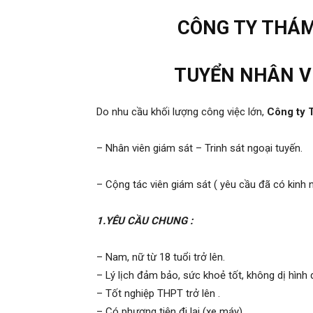
Hải
CÔNG TY THÁM
TUYỂN NHÂN VI
phòng,
Do nhu cầu khối lượng công việc lớn,
Công ty 
tham
– Nhân viên giám sát – Trinh sát ngoại tuyến.
tu
– Cộng tác viên giám sát ( yêu cầu đã có kinh
1.YÊU CẦU CHUNG :
giss
– Nam, nữ từ 18 tuổi trở lên.
– Lý lịch đảm bảo, sức khoẻ tốt, không dị hình d
– Tốt nghiệp THPT trở lên .
hai
– Có phương tiện đi lại (xe máy).