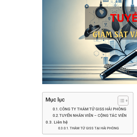
Hai
Phong,
thám
tử
Mục lục
CÔNG TY THÁM TỬ GISS HẢI PHÒNG
TUYỂN NHÂN VIÊN – CỘNG TÁC VIÊN
Giss
Liên hệ
THÁM TỬ GISS TẠI HẢI PHÒNG