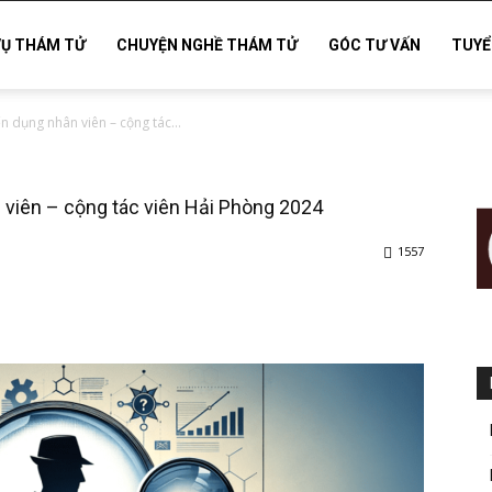
VỤ THÁM TỬ
CHUYỆN NGHỀ THÁM TỬ
GÓC TƯ VẤN
TUYỂ
n dụng nhân viên – cộng tác...
 viên – cộng tác viên Hải Phòng 2024
1557