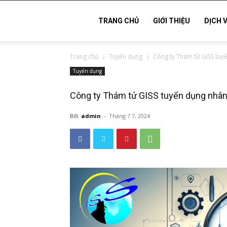
Thám
TRANG CHỦ
GIỚI THIỆU
DỊCH 
Trang chủ
Tuyển dụng
Công ty Thám tử GISS tuyể
tử
Tuyển dụng
Công ty Thám tử GISS tuyển dụng nhân
Hải
Bởi
admin
-
Tháng 7 7, 2024
Phòng,
Tham
tu