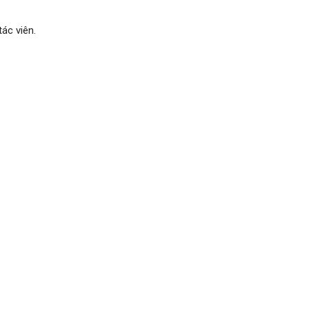
ác viên.
G