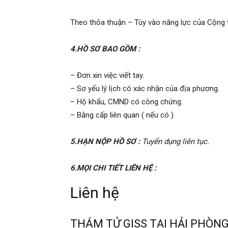
hai
Theo thỏa thuận – Tùy vào năng lực của Cộng t
phong,
4.HỒ SƠ BAO GỒM :
– Đơn xin việc viết tay.
văn
– Sơ yếu lý lịch có xác nhận của địa phương.
– Hộ khẩu, CMND có công chứng.
– Bằng cấp liên quan ( nếu có ).
phòng
5.HẠN NỘP HỒ SƠ :
Tuyển dụng liên tục.
thám
6.MỌI CHI TIẾT LIÊN HỆ :
Liên hệ
tử
THÁM TỬ GISS TẠI HẢI PHÒN