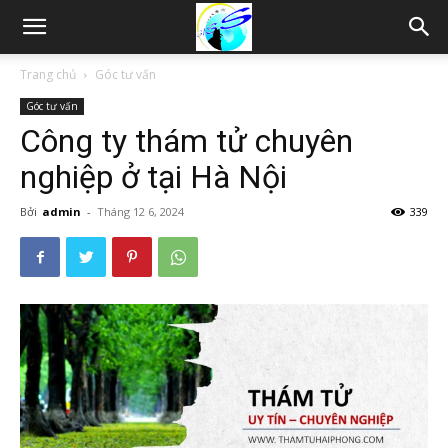
Thám
Trang chủ
Góc tư vấn
Góc tư vấn
tử
Công ty thám tử chuyên
nghiệp ở tại Hà Nội
Hải
Bởi
admin
-
Tháng 12 6, 2024
339
Phòng,
Tham
tu