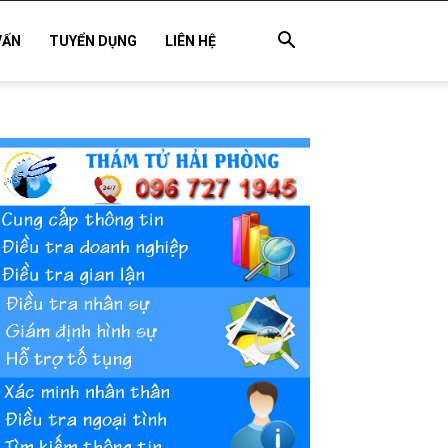
VẤN
TUYỂN DỤNG
LIÊN HỆ