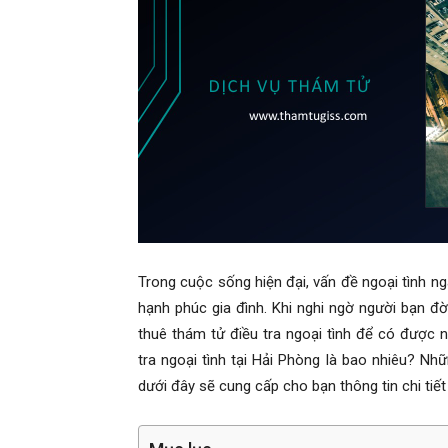
Hai
Phong,
thám
Trong cuộc sống hiện đại, vấn đề ngoại tình 
hạnh phúc gia đình. Khi nghi ngờ người bạn đ
tử
thuê thám tử điều tra ngoại tình để có được 
tra ngoại tình tại Hải Phòng là bao nhiêu? Nh
dưới đây sẽ cung cấp cho bạn thông tin chi tiết
Giss