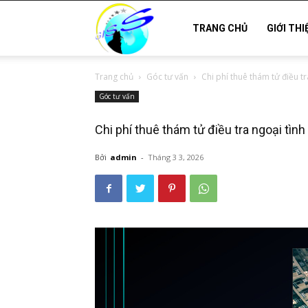
Thám
TRANG CHỦ
GIỚI THI
Trang chủ
Góc tư vấn
Chi phí thuê thám tử điều tr
tử
Góc tư vấn
Chi phí thuê thám tử điều tra ngoại tình
Hải
Bởi
admin
-
Tháng 3 3, 2026
Phòng,
Tham
tu