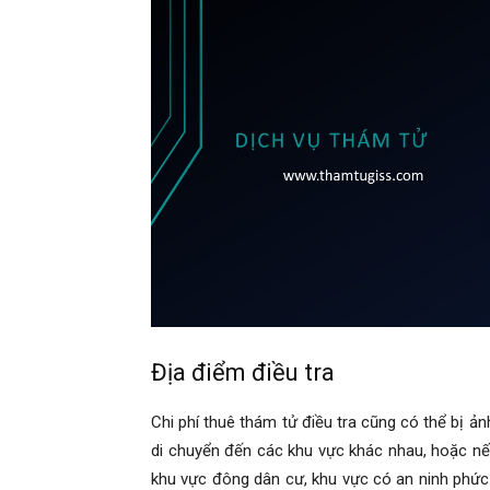
hải
phòng,
thám
tử
Địa điểm điều tra
Chi phí thuê thám tử điều tra cũng có thể bị ả
giss,
di chuyển đến các khu vực khác nhau, hoặc nếu
khu vực đông dân cư, khu vực có an ninh phức 