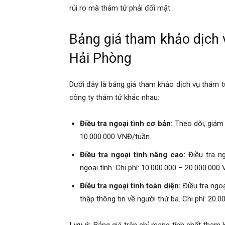
rủi ro mà thám tử phải đối mặt.
cong
Bảng giá tham khảo dịch v
ty
Hải Phòng
Dưới đây là bảng giá tham khảo dịch vụ thám tử
tham
công ty thám tử khác nhau:
Điều tra ngoại tình cơ bản:
Theo dõi, giám s
tu
10.000.000 VNĐ/tuần.
Điều tra ngoại tình nâng cao:
Điều tra ng
ngoại tình. Chi phí: 10.000.000 – 20.000.000
Giss
Điều tra ngoại tình toàn diện:
Điều tra ngoạ
thập thông tin về người thứ ba. Chi phí: 20.
Lưu ý:
Bảng giá trên chỉ mang tính chất tham k