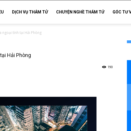
ỆU
DỊCH VỤ THÁM TỬ
CHUYỆN NGHỀ THÁM TỬ
GÓC TƯ 
a ngoại tình tại Hải Phòng
 tại Hải Phòng
190