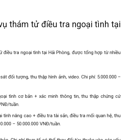
ụ thám tử điều tra ngoại tình tại
 điều tra ngoại tình tại Hải Phòng, được tổng hợp từ nhiều
át đối tượng, thu thập hình ảnh, video. Chi phí: 5.000.000 –
oại tình cơ bản + xác minh thông tin, thu thập chứng cứ
 VNĐ/tuần.
i tình nâng cao + điều tra tài sản, điều tra mối quan hệ, thu
000.000 – 50.000.000 VNĐ/tuần.
hảo. Chi phí thực tế có thể thay đổi tùy thuộc vào các yếu