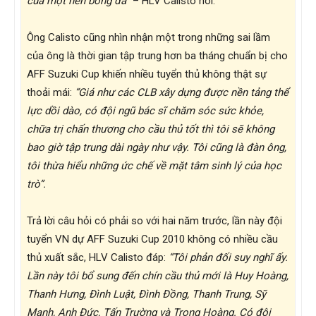
của một nền bóng đá”
– HLV Calisto nói.
Ông Calisto cũng nhìn nhận một trong những sai lầm
của ông là thời gian tập trung hơn ba tháng chuẩn bị cho
AFF Suzuki Cup khiến nhiều tuyển thủ không thật sự
thoải mái:
“Giá như các CLB xây dựng được nền tảng thể
lực dồi dào, có đội ngũ bác sĩ chăm sóc sức khỏe,
chữa trị chấn thương cho cầu thủ tốt thì tôi sẽ không
bao giờ tập trung dài ngày như vậy. Tôi cũng là đàn ông,
tôi thừa hiểu những ức chế về mặt tâm sinh lý của học
trò”.
Trả lời câu hỏi có phải so với hai năm trước, lần này đội
tuyển VN dự AFF Suzuki Cup 2010 không có nhiều cầu
thủ xuất sắc, HLV Calisto đáp:
“Tôi phản đối suy nghĩ ấy.
Lần này tôi bổ sung đến chín cầu thủ mới là Huy Hoàng,
Thanh Hưng, Đình Luật, Đình Đồng, Thanh Trung, Sỹ
Mạnh, Anh Đức, Tấn Trường và Trọng Hoàng. Có đội