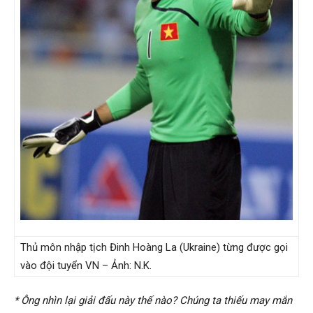
hải
phòng,
dịch
vụ
Thủ môn nhập tịch Đinh Hoàng La (Ukraine) từng được gọi
thám
vào đội tuyển VN – Ảnh: N.K.
* Ông nhìn lại giải đấu này thế nào? Chúng ta thiếu may mắn
tử