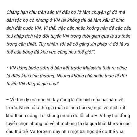
Chẳng hạn như trên sân thi đấu họ lỡ làm chuyện gì đó mà
phong,
dân tộc họ có nhưng ở VN lại không thì dễ làm xấu đi hình
ảnh đất nước VN. Vì thế, việc cân nhắc không nên để các cầu
thủ nhập tịch vào đội tuyển VN trong thời gian qua là sự thận
van
trọng cần thiết. Tuy nhiên, tôi sẽ cố gắng xin phép vì đó là xu
thế của bóng đá khu vực cũng như thế giới”.
phong
* VN dừng bước sớm ở bán kết trước Malaysia thật ra cũng
là điều khá bình thường. Nhưng không phủ nhận thực tế đội
tuyển VN đã quá già nua?
tham
– Về tâm lý mà nói thì đây đúng là đội hình của hai năm về
trước. Nhiều cầu thủ già mất rồi nên bảo vệ ngôi vô địch rất
tu
khó thành công. Tôi không muốn đổ lỗi cho HLV hay hội đồng
tuyển chọn nhưng có vẻ như chúng ta đã quá khắt khe với các
cầu thủ trẻ. Và tôi xem đây như một bài học để có thể vừa