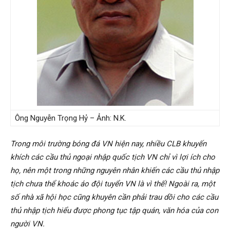
Hải
phòng,
tham
Ông Nguyễn Trọng Hỷ – Ảnh: N.K.
tu
Trong môi trường bóng đá VN hiện nay, nhiều CLB khuyến
khích các cầu thủ ngoại nhập quốc tịch VN chỉ vì lợi ích cho
họ, nên một trong những nguyên nhân khiến các cầu thủ nhập
giss
tịch chưa thể khoác áo đội tuyển VN là vì thế! Ngoài ra, một
số nhà xã hội học cũng khuyên cần phải trau dồi cho các cầu
thủ nhập tịch hiểu được phong tục tập quán, văn hóa của con
hai
người VN.