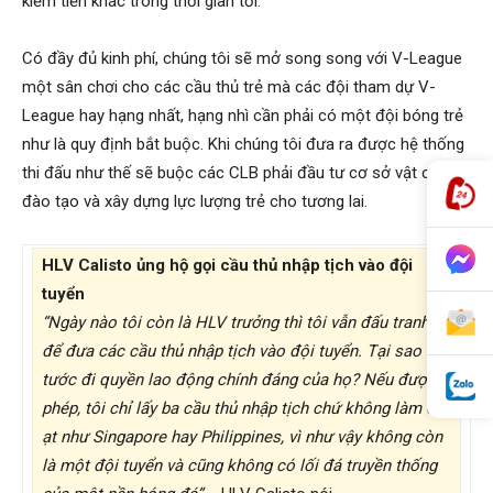
kiếm tiền khác trong thời gian tới.
Có đầy đủ kinh phí, chúng tôi sẽ mở song song với V-League
một sân chơi cho các cầu thủ trẻ mà các đội tham dự V-
League hay hạng nhất, hạng nhì cần phải có một đội bóng trẻ
như là quy định bắt buộc. Khi chúng tôi đưa ra được hệ thống
thi đấu như thế sẽ buộc các CLB phải đầu tư cơ sở vật chất,
đào tạo và xây dựng lực lượng trẻ cho tương lai.
HLV Calisto ủng hộ gọi cầu thủ nhập tịch vào đội
tuyển
“Ngày nào tôi còn là HLV trưởng thì tôi vẫn đấu tranh
để đưa các cầu thủ nhập tịch vào đội tuyển. Tại sao lại
tước đi quyền lao động chính đáng của họ? Nếu được
phép, tôi chỉ lấy ba cầu thủ nhập tịch chứ không làm ồ
ạt như Singapore hay Philippines, vì như vậy không còn
là một đội tuyển và cũng không có lối đá truyền thống