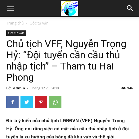
Thám
Trang chủ
Góc tư vấn
Góc tư vấn
tử
Chủ tịch VFF, Nguyễn Trọng
Hỷ: “Đội tuyển cần cầu thủ
Hải
nhập tịch” – Tham tu Hai
Phong
Phòng,
Bởi
admin
-
Tháng 12 20, 2010
946
Tham
Đó là ý kiến của chủ tịch LĐBĐVN (VFF) Nguyễn Trọng
Hỷ. Ông nói rằng việc có mặt của cầu thủ nhập tịch ở đội
tu
tuyển là xu hướng của bóng đá khu vực và thế giới.