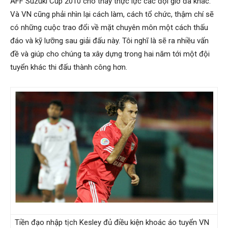
AFF Suzuki Cup 2010 cho thấy thực lực các đội giờ đã khác.
cong
Và VN cũng phải nhìn lại cách làm, cách tổ chức, thậm chí sẽ
có những cuộc trao đổi về mặt chuyên môn một cách thấu
đáo và kỹ lưỡng sau giải đấu này. Tôi nghĩ là sẽ ra nhiều vấn
ty
đề và giúp cho chúng ta xây dựng trong hai năm tới một đội
tuyển khác thi đấu thành công hơn.
tham
tu
Giss
Tiền đạo nhập tịch Kesley đủ điều kiện khoác áo tuyển VN