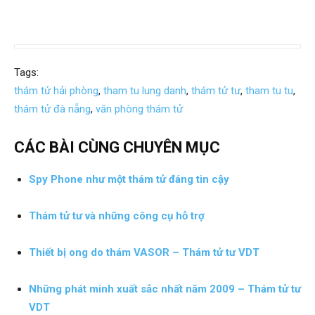
Hải
phòng,
Tags:
thám tử hải phòng
,
tham tu lung danh
,
thám tử tư
,
tham tu tu
,
thám tử đà nẵng
,
văn phòng thám tử
tham
CÁC BÀI CÙNG CHUYÊN MỤC
Spy Phone như một thám tử đáng tin cậy
tu
Thám tử tư và những công cụ hỗ trợ
giss
Thiết bị ong do thám VASOR – Thám tử tư VDT
Những phát minh xuất sắc nhất năm 2009 – Thám tử tư
hai
VDT