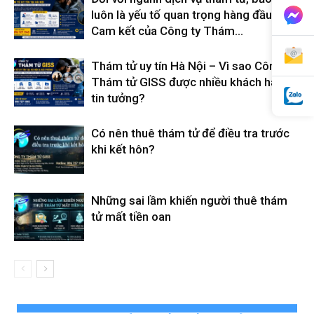
luôn là yếu tố quan trọng hàng đầu –
Cam kết của Công ty Thám...
hải
Thám tử uy tín Hà Nội – Vì sao Công ty
Thám tử GISS được nhiều khách hàng
tin tưởng?
phòng,
Có nên thuê thám tử để điều tra trước
khi kết hôn?
thám
Những sai lầm khiến người thuê thám
tử mất tiền oan
tử
giss,