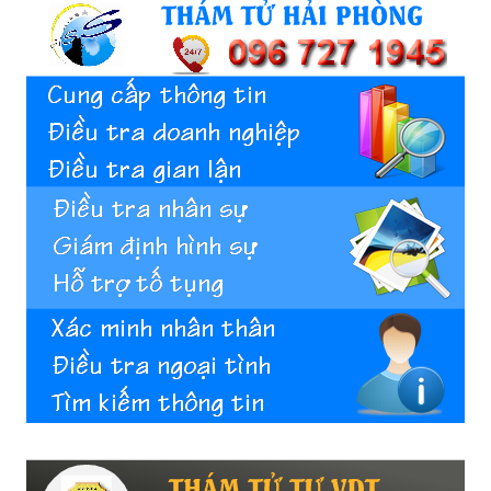
cong
ty
tham
tu
Giss